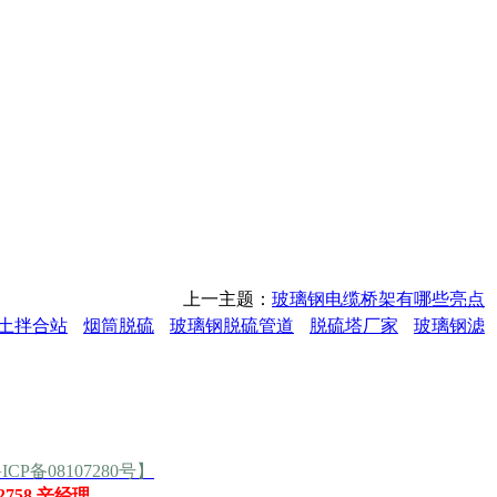
上一主题：
玻璃钢电缆桥架有哪些亮点
土拌合站
烟筒脱硫
玻璃钢脱硫管道
脱硫塔厂家
玻璃钢滤
ICP备08107280号】
62758 辛经理