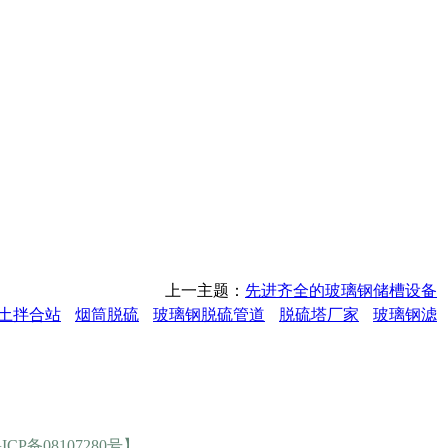
上一主题：
先进齐全的玻璃钢储槽设备
土拌合站
烟筒脱硫
玻璃钢脱硫管道
脱硫塔厂家
玻璃钢滤
ICP备08107280号】