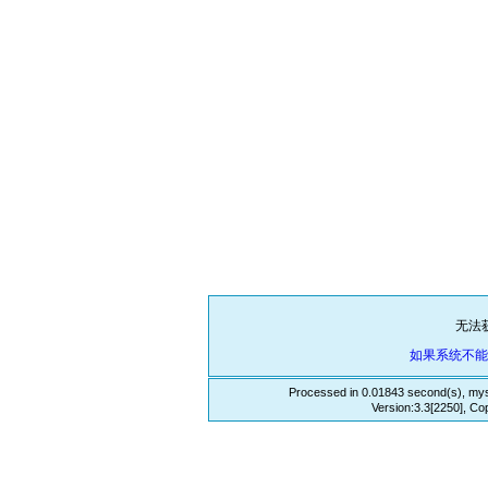
无法
如果系统不
Processed in 0.01843 second(s), mys
Version:3.3[2250], Co